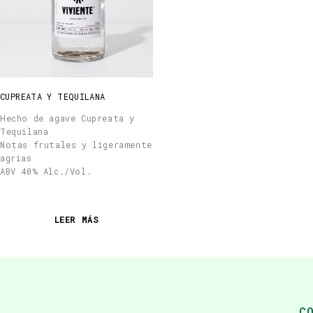
CUPREATA Y TEQUILANA
Hecho de agave Cupreata y
Tequilana
Notas frutales y ligeramente
agrias
ABV 40% Alc./Vol.
LEER MÁS
C