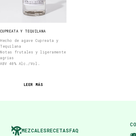
CUPREATA Y TEQUILANA
Hecho de agave Cupreata y
Tequilana
Notas frutales y ligeramente
agrias
ABV 40% Alc./Vol.
LEER MÁS
C
MEZCALES
RECETAS
FAQ