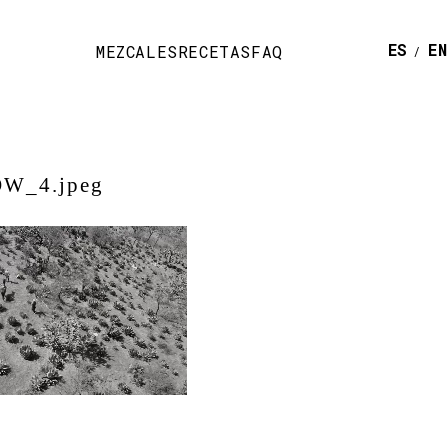
ESPAÑ
E
MEZCALES
RECETAS
FAQ
W_4.jpeg