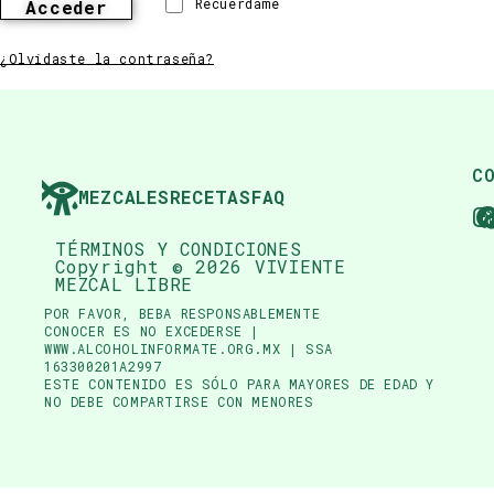
Recuérdame
Acceder
¿Olvidaste la contraseña?
C
MEZCALES
RECETAS
FAQ
TÉRMINOS Y CONDICIONES
Copyright © 2026 VIVIENTE
MEZCAL LIBRE
POR FAVOR, BEBA RESPONSABLEMENTE
CONOCER ES NO EXCEDERSE |
WWW.ALCOHOLINFORMATE.ORG.MX | SSA
163300201A2997
ESTE CONTENIDO ES SÓLO PARA MAYORES DE EDAD Y
NO DEBE COMPARTIRSE CON MENORES