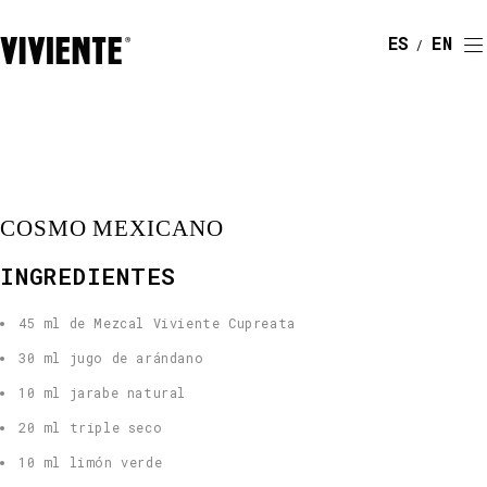
ESPAÑOL
ENGLI
COSMO MEXICANO
INGREDIENTES
45 ml de Mezcal Viviente Cupreata
30 ml jugo de arándano
10 ml jarabe natural
20 ml triple seco
10 ml limón verde